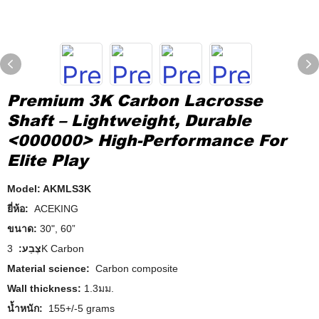
Premium 3K Carbon Lacrosse
Shaft – Lightweight, Durable
<000000> High-Performance For
Elite Play
Model: AKMLS3K
ยี่ห้อ:
ACEKING
ขนาด:
30", 60”
צֶבַע:
3K Carbon
Material science:
Carbon composite
Wall thickness:
1.3มม.
น้ำหนัก:
155+/-5 grams