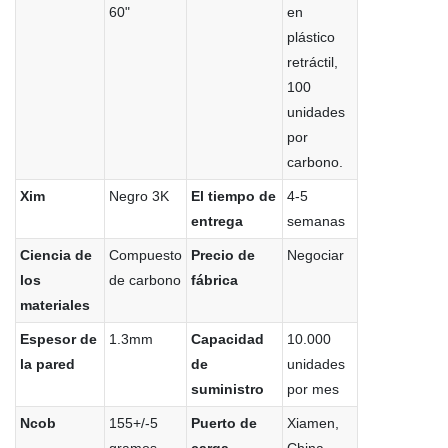
60"
en
plástico
retráctil,
100
unidades
por
carbono.
Xim
Negro 3K
El tiempo de
4-5
entrega
semanas
Ciencia de
Compuesto
Precio de
Negociar
los
de carbono
fábrica
materiales
Espesor de
1.3mm
Capacidad
10.000
la pared
de
unidades
suministro
por mes
Ncob
155+/-5
Puerto de
Xiamen,
gramos
carga
China