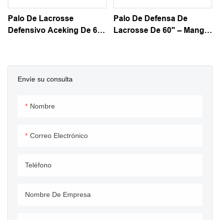
Palo De Lacrosse
Palo De Defensa De
Defensivo Aceking De 60
Lacrosse De 60" – Mango
Pulgadas: Mango Y
Defensivo Ligero SC-TI
Cabeza Duraderos De
Con Cabeza Profesional
Longitud Completa Para
Para Jugadores Jóvenes
Defensas.
Y Adultos
Envíe su consulta
Nombre
Correo Electrónico
Teléfono
Nombre De Empresa