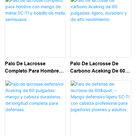
And Black Semi Soft Mesh
Duradero Con Cabeza
Pocket
Colgada - Rendimiento De
Élite Para Ataque,
Defensa Del Centro Del
Campo &
Palo De Lacrosse
Palo De Lacrosse De
Completo Para Hombre
Carbono Aceking De 60
Con Mango De Metal SC-
Pulgadas: Ligero,
TI Y Bolsillo De Malla
Duradero Y De Alto
Semisuave
Rendimiento.