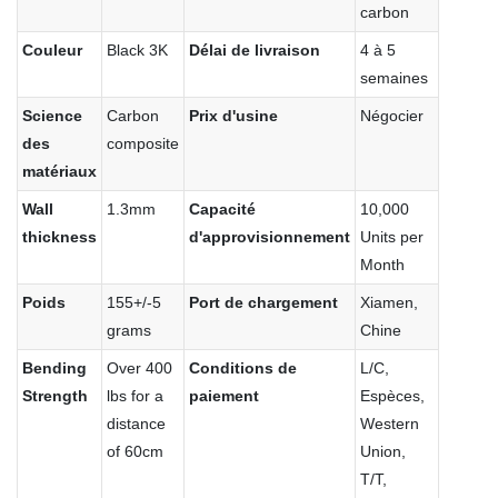
carbon
Couleur
Black 3K
Délai de livraison
4 à 5
semaines
Science
Carbon
Prix ​​d'usine
Négocier
des
composite
matériaux
Wall
1.3mm
Capacité
10,000
thickness
d'approvisionnement
Units per
Month
Poids
155+/-5
Port de chargement
Xiamen,
grams
Chine
Bending
Over 400
Conditions de
L/C,
Strength
lbs for a
paiement
Espèces,
distance
Western
of 60cm
Union,
T/T,