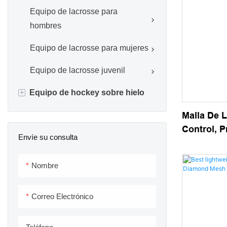
Equipo de lacrosse para
hombres
Equipo de lacrosse para mujeres
Equipo de lacrosse juvenil
+
Equipo de hockey sobre hielo
Disco
Malla De 
Control, P
Envíe su consulta
Patinaje
Élite, Tec
Lacrosse 
Kit de reparación de casco
Nombre
Bolsas de hockey
Correo Electrónico
Accesorios