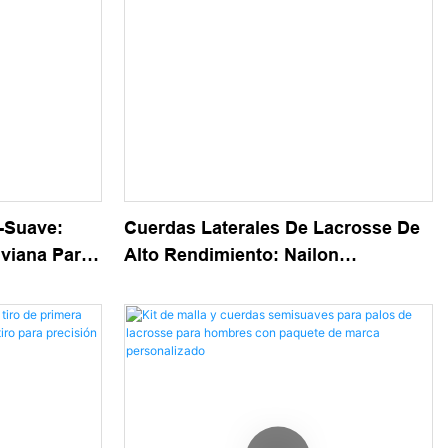
-Suave:
Cuerdas Laterales De Lacrosse De
iviana Para
Alto Rendimiento: Nailon
o Rápido Y
Resistente Para Una Cabeza Segura
Ideal Para
<000000> Encordado De Malla
ntro Del