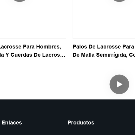
Lacrosse Para Hombres,
Palos De Lacrosse Para
lla Y Cuerdas De Lacrosse
De Malla Semirrígida, C
s Con Paquete De Marca
Resistentes, Ligeros, D
zado
De Larga Duración
Enlaces
Productos