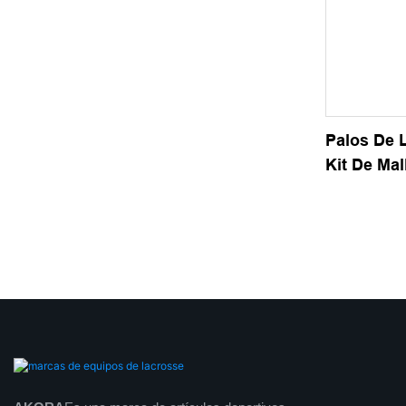
Palos De 
Kit De Ma
Semisuave
Personali