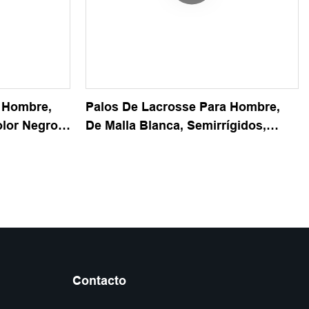
 Hombre,
Palos De Lacrosse Para Hombre,
olor Negro,
De Malla Blanca, Semirrígidos,
uraderos Y
Resistentes, Ligeros, Duraderos Y
De Larga Duración
Contacto