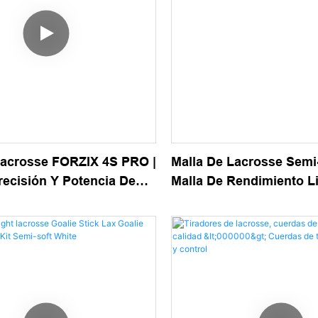
Lacrosse FORZIX 4S PRO |
Malla De Lacrosse Semi
recisión Y Potencia De
Malla De Rendimiento L
nología De Bolsillo De
Un Control Óptimo, Rob
De Alto Rendimiento
Sensación Consistente: 
Ataque, Defensa Del Ce
Campo &