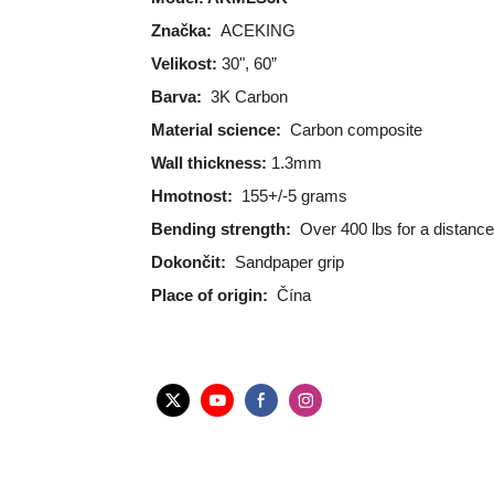
Značka:
ACEKING
Velikost:
30", 60”
Barva:
3K Carbon
Material science:
Carbon composite
Wall thickness:
1.3mm
Hmotnost:
155+/-5 grams
Bending strength:
Over 400 lbs for a distanc
Dokončit:
Sandpaper grip
Place of origin:
Čína