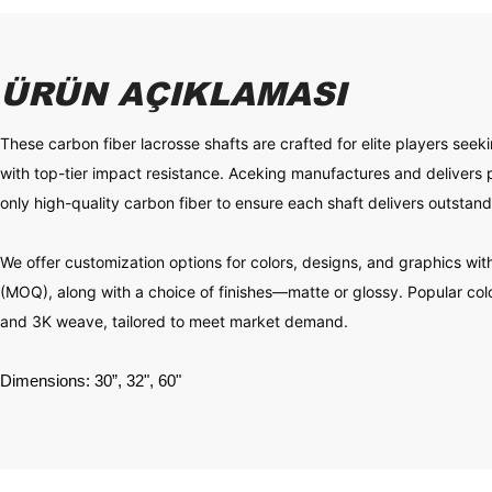
ÜRÜN AÇIKLAMASI
These carbon fiber lacrosse shafts are crafted for elite players seeki
with top-tier impact resistance. Aceking manufactures and delivers
only high-quality carbon fiber to ensure each shaft delivers outstan
We offer customization options for colors, designs, and graphics wi
(MOQ), along with a choice of finishes—matte or glossy. Popular colo
and 3K weave, tailored to meet market demand.
Dimensions: 30”, 32", 60"