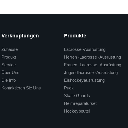
Verknüpfungen
Produkte
Zuhause
Lacrosse -Ausrüstung
Produkt
Herren -Lacrosse -Ausrüstung
Service
Frauen -Lacrosse -Ausrüstung
Über Uns
Jugendlacrosse -Ausrüstung
Die Info
Eishockeyausrüstung
Kontaktieren Sie Uns
Puck
Skate Guards
Helmreparaturset
Hockeybeutel