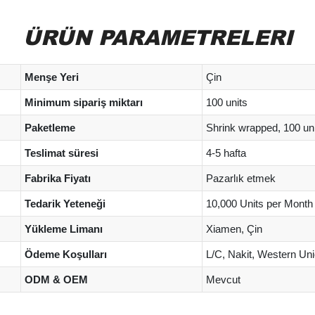
ÜRÜN PARAMETRELERI
Menşe Yeri
Çin
Minimum sipariş miktarı
100 units
Paketleme
Shrink wrapped, 100 un
Teslimat süresi
4-5 hafta
Fabrika Fiyatı
Pazarlık etmek
Tedarik Yeteneği
10,000 Units per Month
Yükleme Limanı
Xiamen, Çin
Ödeme Koşulları
L/C, Nakit, Western Uni
ODM & OEM
Mevcut