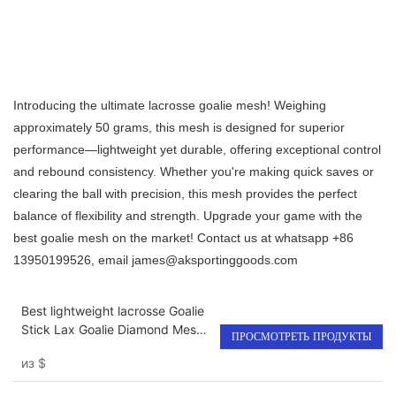
Introducing the ultimate lacrosse goalie mesh! Weighing
approximately 50 grams, this mesh is designed for superior
performance—lightweight yet durable, offering exceptional control
and rebound consistency. Whether you're making quick saves or
clearing the ball with precision, this mesh provides the perfect
balance of flexibility and strength. Upgrade your game with the
best goalie mesh on the market! Contact us at whatsapp +86
13950199526, email james@aksportinggoods.com
Best lightweight lacrosse Goalie
Stick Lax Goalie Diamond Mesh
ПРОСМОТРЕТЬ ПРОДУКТЫ
Kit Semi-soft White
из
$