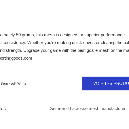
oximately 50 grams, this mesh is designed for superior performance—
nd consistency. Whether you're making quick saves or clearing the bal
ty and strength. Upgrade your game with the best goalie mesh on the ma
portinggoods.com
VOIR LES PRODU
 Semi-soft White
Aceking Lacrosse Equipment Bag with Stick Holders and Large Storage Compartment – Ideal for Players and Coaches
Semi-Soft Lacrosse mesh manufacturer