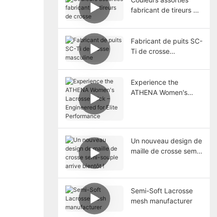
fabricant de tireurs de
crosse
Fabricant de puits SC-
Ti de crosse
masculine
Experience the
ATHENA Women's
Lacrosse Stick –
Engineered for Elite
Performance
Un nouveau design de
maille de crosse semi-
souple arrive bientôt !
Semi-Soft Lacrosse
mesh manufacturer