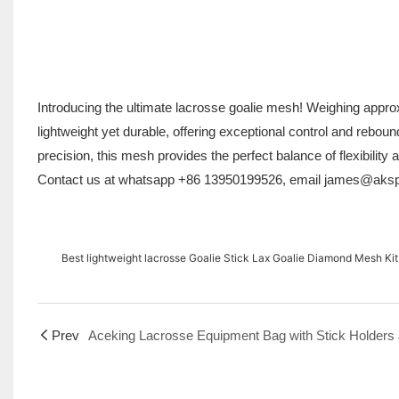
Introducing the ultimate lacrosse goalie mesh! Weighing appr
lightweight yet durable, offering exceptional control and rebou
precision, this mesh provides the perfect balance of flexibili
Contact us at whatsapp +86 13950199526, email james@aks
Best lightweight lacrosse Goalie Stick Lax Goalie Diamond Mesh Kit
Prev