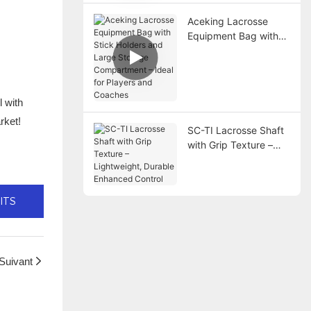
Aceking Lacrosse
Equipment Bag with
Stick Holders and
Large Storage
Compartment – Ideal
for Players and
l with
Coaches
rket!
SC-TI Lacrosse Shaft
with Grip Texture –
Lightweight, Durable
<000000> Enhanced
Control
ITS
Suivant