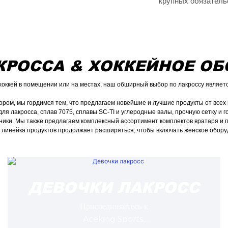
крупных обязатель
КРОССА & ХОККЕЙНОЕ О
хоккей в помещении или на местах, наш обширный выбор по лакроссу являет
ом, мы гордимся тем, что предлагаем новейшие и лучшие продукты от всех к
для лакросса, сплав 7075, сплавы SC-TI и углеродные валы, прочную сетку и
анники. Мы также предлагаем комплексный ассортимент комплектов вратаря и 
линейка продуктов продолжает расширяться, чтобы включать женское обору
ДЕВОЧКИ ЛАКРОСС
Присоединяйтесь к
Aceking Sports,