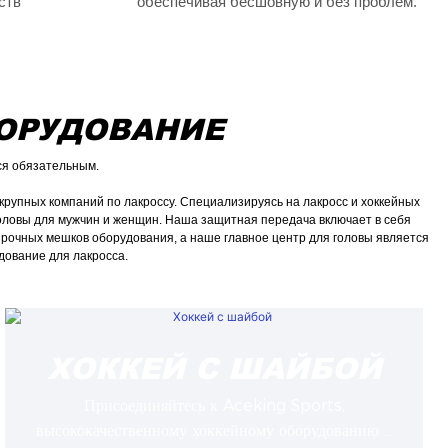
ств
обеспечивая бесшовную и без проблем.
БОРУДОВАНИЕ
ся обязательным.
рупных компаний по лакроссу. Специализируясь на лакросс и хоккейных
 головы для мужчин и женщин. Наша защитная передача включает в себя
прочных мешков оборудования, а наше главное центр для головы является
дование для лакросса.
ХОККЕЙ С ШАЙБОЙ
Присоединяйтесь к Aceking Sports,
высококачественному хоккейному оборудованию и