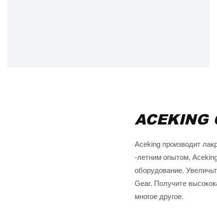
выбирая лучшее
снаряжение для
лакросса для девочек
ACEKING 
Aceking производит лакр
-летним опытом, Acekin
оборудование. Увеличьт
Gear. Получите высокок
многое другое.