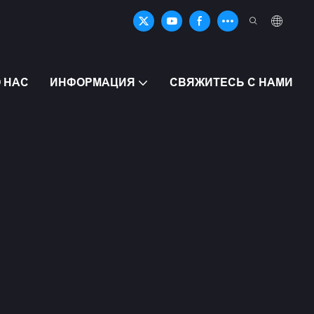
 НАС
ИНФОРМАЦИЯ
СВЯЖИТЕСЬ С НАМИ
SUPER STRONG SC-TI LACROSSE SHAFT
ЛУЧШИЕ 3D-ПР
ШАФТЫ ДЛЯ ЛАК
УЛУЧШЕННОЕ С
ПРОЧНОСТЬ И К
Улучшите свою игру с помощью фирмен
Элитные варианты из карбона и сплава,
стабильной производительности.