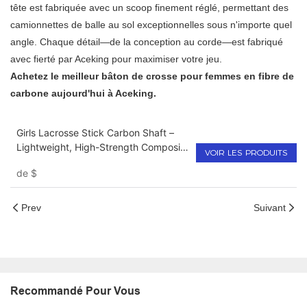
tête est fabriquée avec un scoop finement réglé, permettant des
camionnettes de balle au sol exceptionnelles sous n'importe quel
angle. Chaque détail—de la conception au corde—est fabriqué
avec fierté par Aceking pour maximiser votre jeu.
Achetez le meilleur bâton de crosse pour femmes en fibre de
carbone aujourd'hui à Aceking.
Girls Lacrosse Stick Carbon Shaft –
Lightweight, High-Strength Composite
VOIR LES PRODUITS
Handle for Youth and Women's
de
$
Lacrosse
Prev
Suivant
Recommandé Pour Vous