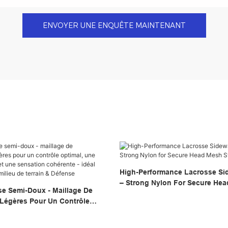
ENVOYER UNE ENQUÊTE MAINTENANT
High-Performance Lacrosse Sid
– Strong Nylon For Secure He
e Semi-Doux - Maillage De
Mesh Stringing
Légères Pour Un Contrôle
ffraction Rapide Et Une
rente - Idéal Pour L'attaque,