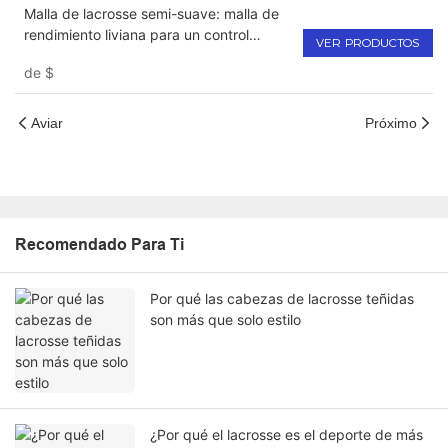
Malla de lacrosse semi-suave: malla de
rendimiento liviana para un control
VER PRODUCTOS
óptimo, robo rápido y sensación
de
$
consistente: ideal para ataque, defensa
del centro del campo &
Aviar
Próximo
Recomendado Para Ti
Por qué las cabezas de lacrosse teñidas
son más que solo estilo
¿Por qué el lacrosse es el deporte de más