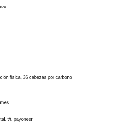
eza
ión física, 36 cabezas por carbono
r mes
tal, t/t, payoneer