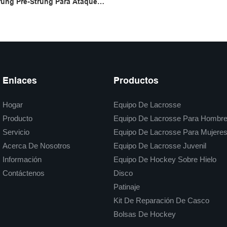
rung Pre-Strung Para Ataques,
entro Del Campo &-Bolsillo
Juego, Ajuste Universal
Enlaces
Productos
Hogar
Equipo De Lacrosse
Producto
Equipo De Lacrosse Para Hombr
Servicio
Equipo De Lacrosse Para Mujere
Acerca De Nosotros
Equipo De Lacrosse Juvenil
Información
Equipo De Hockey Sobre Hielo
Contáctenos
Disco
Patinaje
Kit De Reparación De Casco
Bolsas De Hockey