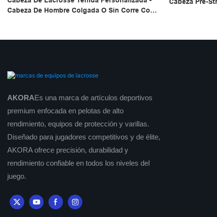
Cabeza De Lacrosse Teñida Personalizada -
Cabeza Pre-St
Cabeza De Hombre Colgada O Sin Corre Con
Defensa Del C
Un Diseño De Color Único - Legal Para
Listo Para El 
Ataques, Juego De Defensa En El
Mediocampo &
AKORA
Es una marca de artículos deportivos
premium enfocada en pelotas de alto
rendimiento, equipos de protección y varillas.
Diseñado para jugadores competitivos y de élite,
AKORA ofrece precisión, durabilidad y
rendimiento confiable en todos los niveles del
juego.