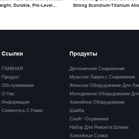
eight, Durable, Pro-Level
Strong Scandium-Titanium Allo
Lacrosse Gear
Ссылки
Продукты
ГЛАВНАЯ
Десконечное Снаряжение
Продукт
Мужское Лакросс Снаряжение
Обслуживание
Женское Оборудование Для Ла
О Нас
Молодежное Оборудование Для
Информация
Хоккейное Оборудование
Свяжитесь С Нами
Шайба
Скейт -охранники
Набор Для Ремонта Шлема
Хоккейные Сумки