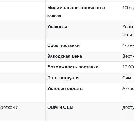
Минимальное количество
100 е
заказа
Упаковка
Упако
носи
Срок поставки
4-5 н
Заводская цена
Вести
Возможность поставки
10 00
Порт погрузки
Сямэн
Условия оплаты
Аккре
боткой и
ODM и OEM
Дост