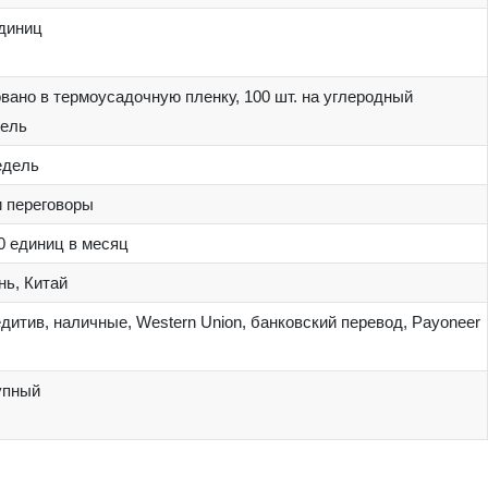
диниц
вано в термоусадочную пленку, 100 шт. на углеродный
тель
едель
 переговоры
0 единиц в месяц
ь, Китай
дитив, наличные, Western Union, банковский перевод, Payoneer
упный