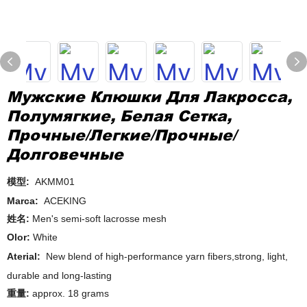
Мужские Клюшки Для Лакросса,
Полумягкие, Белая Сетка,
Прочные/легкие/прочные/
Долговечные
模型:
AKMM01
Marca:
ACEKING
姓名:
Men's semi-soft lacrosse mesh
Olor:
White
Aterial:
New blend of high-performance yarn fibers,strong, light,
durable and long-lasting
重量:
approx. 18 grams