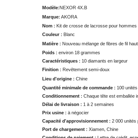
Modèle:
NEXOR 4X.B
Marque:
AKORA
Nom :
Kit de crosse de lacrosse pour hommes
Couleur :
Blanc
Matière :
Nouveau mélange de fibres de fil haute 
Poids :
environ 18 grammes
Caractéristiques :
10 diamants en largeur
Finition :
Revêtement semi-doux
Lieu d'origine :
Chine
Quantité minimale de commande :
100 unités
Conditionnement :
Chaque tête est emballée i
Délai de livraison :
1 à 2 semaines
Prix ​​usine :
à négocier
Capacité d'approvisionnement :
2 000 unités
Port de chargement :
Xiamen, Chine
Conditions de paiement :
Lettre de crédit, es