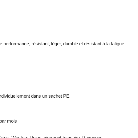
performance, résistant, léger, durable et résistant à la fatigue.
ndividuellement dans un sachet PE.
 par mois
pèces, Western Union, virement bancaire, Payoneer