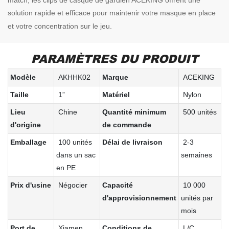
solution rapide et efficace pour maintenir votre masque en place
et votre concentration sur le jeu.
PARAMÈTRES DU PRODUIT
Modèle
AKHHK02
Marque
ACEKING
Taille
1”
Matériel
Nylon
Lieu
Chine
Quantité minimum
500 unités
d'origine
de commande
Emballage
100 unités
Délai de livraison
2-3
dans un sac
semaines
en PE
Prix ​​d'usine
Négocier
Capacité
10 000
d'approvisionnement
unités par
mois
Port de
Xiamen,
Conditions de
L/C,