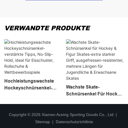
VERWANDTE PRODUKTE
Hochleistungswachste
Wachste Skate-
Hockeyschnürsenkel-
Schnürsenkel Für Hockey
Verstärkte Tipps, No-Slip-
& Figur Skates-Extra
Hold, Ideal Für
Starker Griff,
Eisschuster, Rollschuhe &
Ausgefressen-Resistenter,
Copyright © 2026 Xiamen Aceing Sporting Goods Co., Ltd. |
Wettbewerbsspiele
Mehrere Längen Für
Sitemap
|
Datenschutzrichtlinie