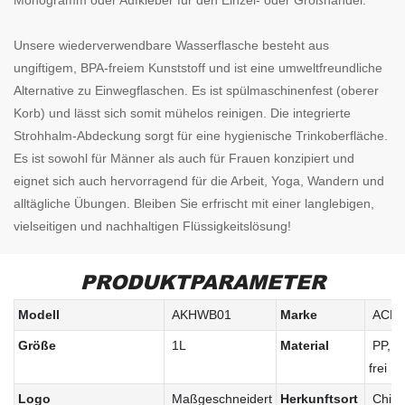
Unsere wiederverwendbare Wasserflasche besteht aus
ungiftigem, BPA-freiem Kunststoff und ist eine umweltfreundliche
Alternative zu Einwegflaschen. Es ist spülmaschinenfest (oberer
Korb) und lässt sich somit mühelos reinigen. Die integrierte
Strohhalm-Abdeckung sorgt für eine hygienische Trinkoberfläche.
Es ist sowohl für Männer als auch für Frauen konzipiert und
eignet sich auch hervorragend für die Arbeit, Yoga, Wandern und
alltägliche Übungen. Bleiben Sie erfrischt mit einer langlebigen,
vielseitigen und nachhaltigen Flüssigkeitslösung!
PRODUKTPARAMETER
Modell
AKHWB01
Marke
ACEK
Größe
1L
Material
PP, B
frei
Logo
Maßgeschneidert
Herkunftsort
Chin