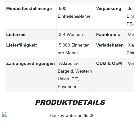
Mindestbestellmenge
500
Verpackung
Jede
Einheiten&Name
Einhei
PE-Be
Lieferzeit
3-4 Wochen
Fabrikpreis
Verha
Lieferfähigkeit
5.000 Einheiten
Verladehafen
Xiame
pro Monat
China
Zahlungsbedingungen
Akkreditiv,
ODM & OEM
Verfü
Bargeld, Western
Union, T/T,
Payoneer
PRODUKTDETAILS